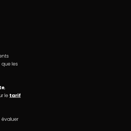
ents
 que les
te
,
ur le
tarif
 évaluer