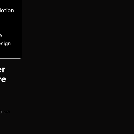
Motion
e
esign
er
re
a un