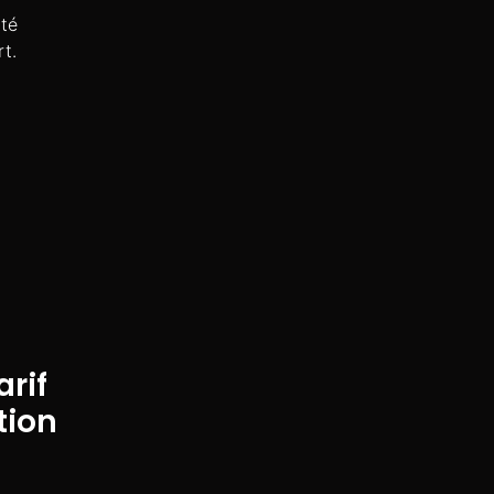
té
t.
arif
tion