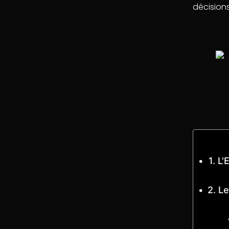
décisions
1. L
2. L