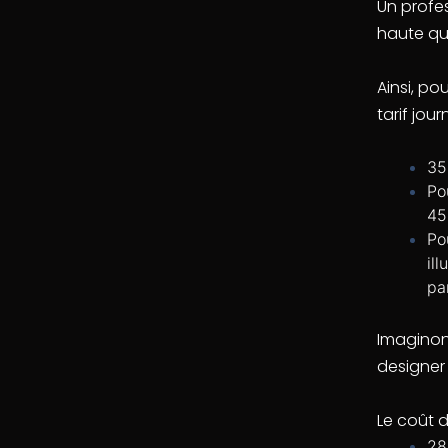
Un profe
haute qua
Ainsi, p
tarif jour
35
Po
45
Po
il
pa
Imaginon
designer
Le coût d
28