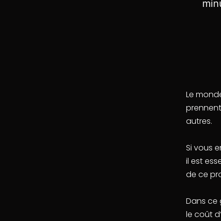
Le mond
prennent 
autres.
Si vous 
il est es
de ce pr
Dans ce 
le coût 