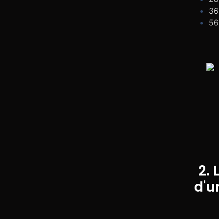
36
56
2. 
d'u