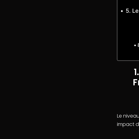
5. L
1
F
Le nivea
impact dir