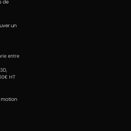
s de
ouver un
arie entre
 3D,
 700€ HT
u motion