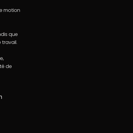
de motion
ndis que
travail.
e,
ité de