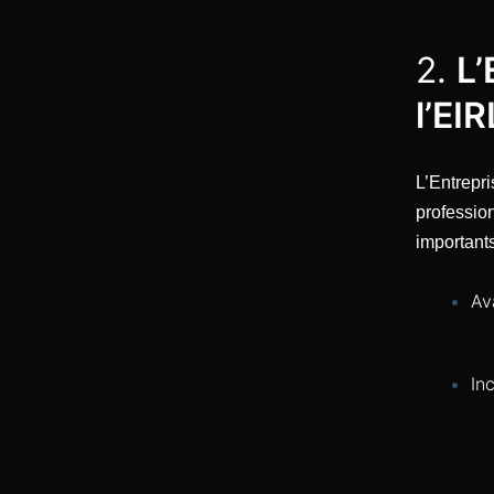
2.
L’
l’EIR
L’Entrepr
professio
importants
Av
In