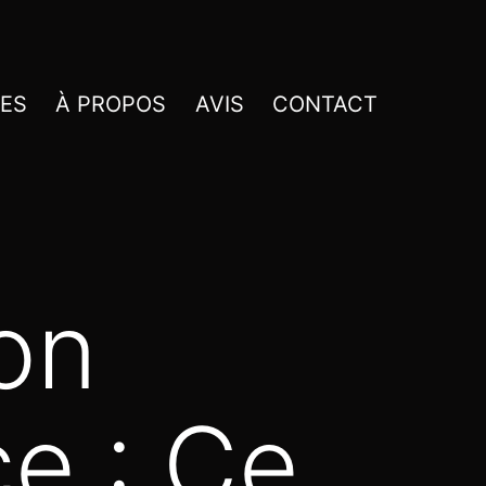
CES
À PROPOS
AVIS
CONTACT
on
e : Ce