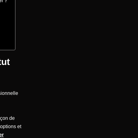
er ?
tut
sionnelle
façon de
options et
er