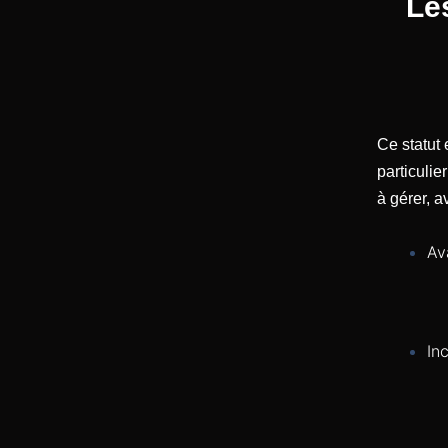
Le
Ce statut 
particulie
à gérer, a
Av
In