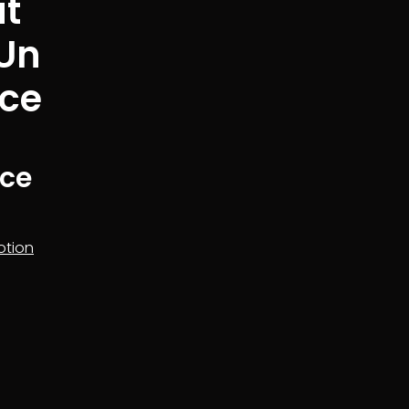
ut
Un
nce
nce
tion