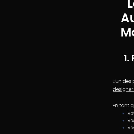
L
A
Mo
1.
L’un des
designer
En tant q
vo
vo
vos