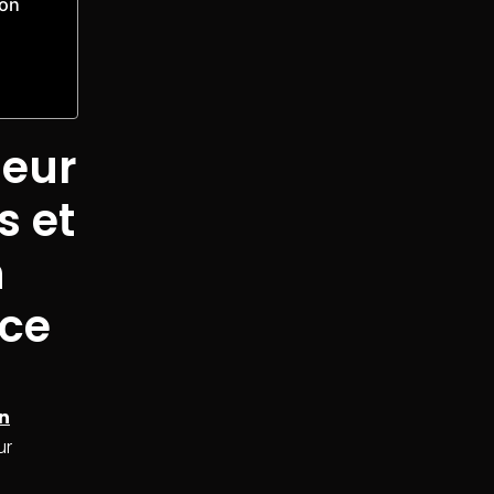
ion
neur
s et
n
nce
n
ur