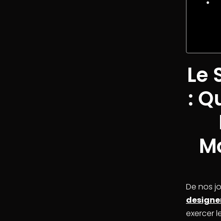
Le 
: Q
Mo
De nos jo
designe
exercer le