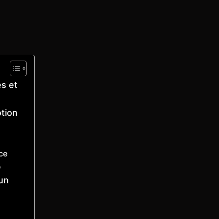
es et
tion
nce
e
un